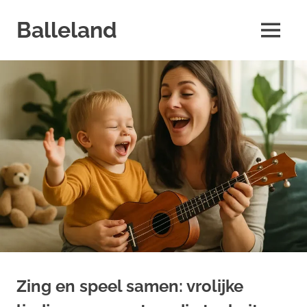
Skip
to
Balleland
MENU
content
Zing en speel samen: vrolijke