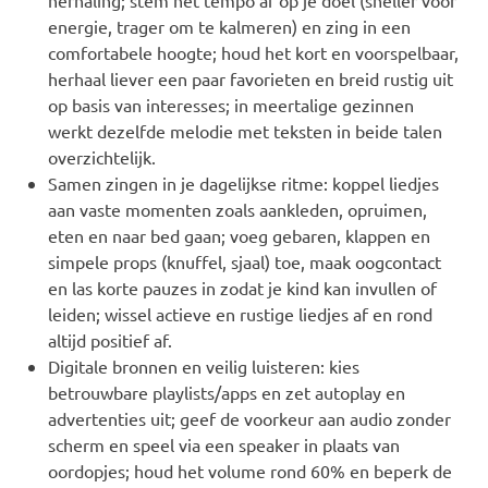
herhaling; stem het tempo af op je doel (sneller voor
energie, trager om te kalmeren) en zing in een
comfortabele hoogte; houd het kort en voorspelbaar,
herhaal liever een paar favorieten en breid rustig uit
op basis van interesses; in meertalige gezinnen
werkt dezelfde melodie met teksten in beide talen
overzichtelijk.
Samen zingen in je dagelijkse ritme: koppel liedjes
aan vaste momenten zoals aankleden, opruimen,
eten en naar bed gaan; voeg gebaren, klappen en
simpele props (knuffel, sjaal) toe, maak oogcontact
en las korte pauzes in zodat je kind kan invullen of
leiden; wissel actieve en rustige liedjes af en rond
altijd positief af.
Digitale bronnen en veilig luisteren: kies
betrouwbare playlists/apps en zet autoplay en
advertenties uit; geef de voorkeur aan audio zonder
scherm en speel via een speaker in plaats van
oordopjes; houd het volume rond 60% en beperk de