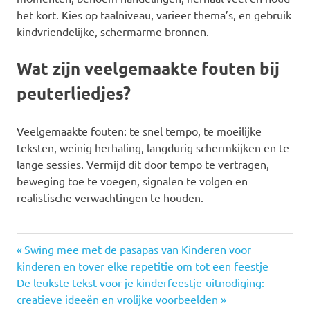
het kort. Kies op taalniveau, varieer thema’s, en gebruik
kindvriendelijke, schermarme bronnen.
Wat zijn veelgemaakte fouten bij
peuterliedjes?
Veelgemaakte fouten: te snel tempo, te moeilijke
teksten, weinig herhaling, langdurig schermkijken en te
lange sessies. Vermijd dit door tempo te vertragen,
beweging toe te voegen, signalen te volgen en
realistische verwachtingen te houden.
Previous
Post
Swing mee met de pasapas van Kinderen voor
Post:
kinderen en tover elke repetitie om tot een feestje
navigation
Next
De leukste tekst voor je kinderfeestje-uitnodiging:
Post:
creatieve ideeën en vrolijke voorbeelden