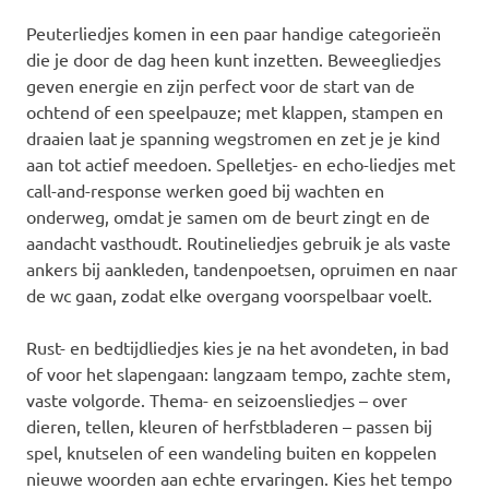
Peuterliedjes komen in een paar handige categorieën
die je door de dag heen kunt inzetten. Beweegliedjes
geven energie en zijn perfect voor de start van de
ochtend of een speelpauze; met klappen, stampen en
draaien laat je spanning wegstromen en zet je je kind
aan tot actief meedoen. Spelletjes- en echo-liedjes met
call-and-response werken goed bij wachten en
onderweg, omdat je samen om de beurt zingt en de
aandacht vasthoudt. Routineliedjes gebruik je als vaste
ankers bij aankleden, tandenpoetsen, opruimen en naar
de wc gaan, zodat elke overgang voorspelbaar voelt.
Rust- en bedtijdliedjes kies je na het avondeten, in bad
of voor het slapengaan: langzaam tempo, zachte stem,
vaste volgorde. Thema- en seizoensliedjes – over
dieren, tellen, kleuren of herfstbladeren – passen bij
spel, knutselen of een wandeling buiten en koppelen
nieuwe woorden aan echte ervaringen. Kies het tempo