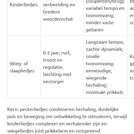
(coupletten/brug);
b
Kinderliedjes
verbeelding en
variabel tempo en
ac
bredere
toonomvang;
e
woordenschat
minder vaste
s
gebaren
Langzaam tempo;
zachte dynamiek;
0-2 jaar; rust,
smalle
K
troost en
Wieg- of
toonomvang;
ge
regulatie;
slaapliedjes
eenvoudige,
in
hechting met
wiegende
t
verzorger
herhaling;
minimale prikkels
Kern: peuterliedjes combineren herhaling, duidelijke
puls en beweging om ontwikkeling te stimuleren, terwijl
kinderliedjes complexer en verhalender zijn en
wiegeliedjes juist prikkelarm en rustgevend.