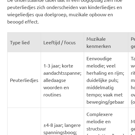
peuterliedjes zich onderscheiden van kinderliedjes en
wiegeliedjes qua doelgroep, muzikale opbouw en
beoogd effect.
Muzikale
P
Type lied
Leeftijd / focus
kenmerken
g
Eenvoudige
Ta
1-3 jaar; korte
melodie; veel
w
aandachtsspanne;
herhaling en rijm;
r
Peuterliedjes
alledaagse
duidelijke puls;
m
woorden en
middelmatig
ho
routines
tempo; vaak met
o
beweging/gebaar
(
Complexere
melodie en
M
±4-8 jaar; langere
structuur
g
spanningsboog;