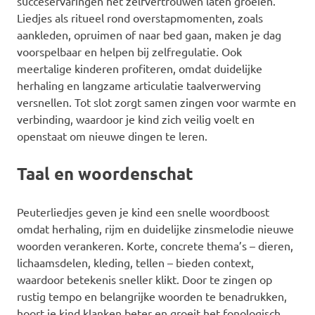
succeservaringen het zelfvertrouwen laten groeien.
Liedjes als ritueel rond overstapmomenten, zoals
aankleden, opruimen of naar bed gaan, maken je dag
voorspelbaar en helpen bij zelfregulatie. Ook
meertalige kinderen profiteren, omdat duidelijke
herhaling en langzame articulatie taalverwerving
versnellen. Tot slot zorgt samen zingen voor warmte en
verbinding, waardoor je kind zich veilig voelt en
openstaat om nieuwe dingen te leren.
Taal en woordenschat
Peuterliedjes geven je kind een snelle woordboost
omdat herhaling, rijm en duidelijke zinsmelodie nieuwe
woorden verankeren. Korte, concrete thema’s – dieren,
lichaamsdelen, kleding, tellen – bieden context,
waardoor betekenis sneller klikt. Door te zingen op
rustig tempo en belangrijke woorden te benadrukken,
hoort je kind klanken beter en groeit het fonologisch