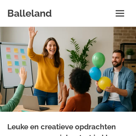
Skip
to
Balleland
MENU
content
Leuke en creatieve opdrachten