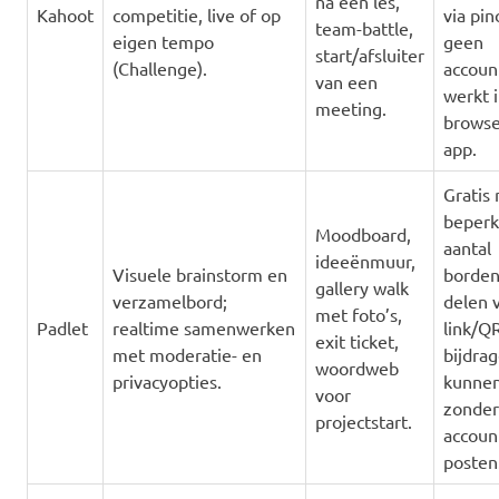
na een les,
Kahoot
competitie, live of op
via pin
team-battle,
eigen tempo
geen
start/afsluiter
(Challenge).
accoun
van een
werkt 
meeting.
browse
app.
Gratis
beperk
Moodboard,
aantal
ideeënmuur,
Visuele brainstorm en
borden
gallery walk
verzamelbord;
delen v
met foto’s,
Padlet
realtime samenwerken
link/QR
exit ticket,
met moderatie- en
bijdrag
woordweb
privacyopties.
kunne
voor
zonder
projectstart.
accoun
posten