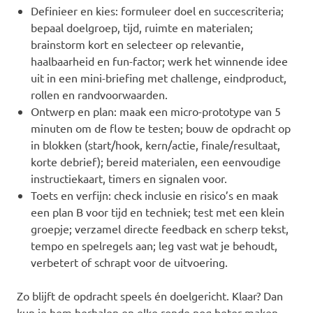
Definieer en kies: formuleer doel en succescriteria;
bepaal doelgroep, tijd, ruimte en materialen;
brainstorm kort en selecteer op relevantie,
haalbaarheid en fun-factor; werk het winnende idee
uit in een mini-briefing met challenge, eindproduct,
rollen en randvoorwaarden.
Ontwerp en plan: maak een micro-prototype van 5
minuten om de flow te testen; bouw de opdracht op
in blokken (start/hook, kern/actie, finale/resultaat,
korte debrief); bereid materialen, een eenvoudige
instructiekaart, timers en signalen voor.
Toets en verfijn: check inclusie en risico’s en maak
een plan B voor tijd en techniek; test met een klein
groepje; verzamel directe feedback en scherp tekst,
tempo en spelregels aan; leg vast wat je behoudt,
verbetert of schrapt voor de uitvoering.
Zo blijft de opdracht speels én doelgericht. Klaar? Dan
kun je hem herhalen en elke ronde nog beter maken.