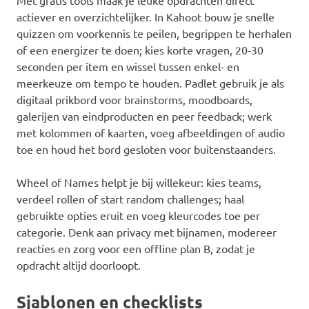
Met gratis tools maak je leuke opdrachten direct
actiever en overzichtelijker. In Kahoot bouw je snelle
quizzen om voorkennis te peilen, begrippen te herhalen
of een energizer te doen; kies korte vragen, 20-30
seconden per item en wissel tussen enkel- en
meerkeuze om tempo te houden. Padlet gebruik je als
digitaal prikbord voor brainstorms, moodboards,
galerijen van eindproducten en peer feedback; werk
met kolommen of kaarten, voeg afbeeldingen of audio
toe en houd het bord gesloten voor buitenstaanders.
Wheel of Names helpt je bij willekeur: kies teams,
verdeel rollen of start random challenges; haal
gebruikte opties eruit en voeg kleurcodes toe per
categorie. Denk aan privacy met bijnamen, modereer
reacties en zorg voor een offline plan B, zodat je
opdracht altijd doorloopt.
Sjablonen en checklists