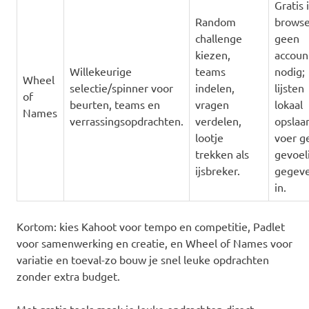
Gratis 
Random
browse
challenge
geen
kiezen,
accoun
Willekeurige
teams
nodig;
Wheel
selectie/spinner voor
indelen,
lijsten
of
beurten, teams en
vragen
lokaal
Names
verrassingsopdrachten.
verdelen,
opslaa
lootje
voer g
trekken als
gevoel
ijsbreker.
gegev
in.
Kortom: kies Kahoot voor tempo en competitie, Padlet
voor samenwerking en creatie, en Wheel of Names voor
variatie en toeval-zo bouw je snel leuke opdrachten
zonder extra budget.