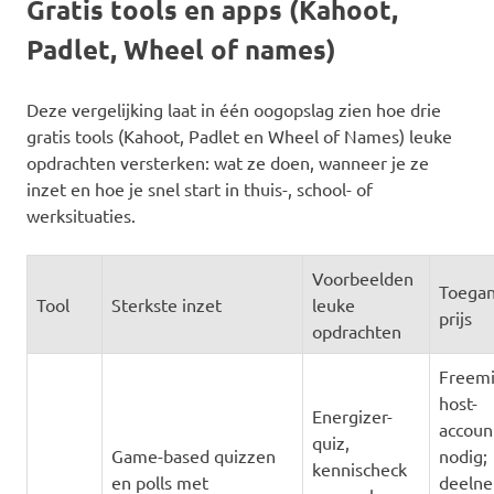
Gratis tools en apps (Kahoot,
Padlet, Wheel of names)
Deze vergelijking laat in één oogopslag zien hoe drie
gratis tools (Kahoot, Padlet en Wheel of Names) leuke
opdrachten versterken: wat ze doen, wanneer je ze
inzet en hoe je snel start in thuis-, school- of
werksituaties.
Voorbeelden
Toegan
Tool
Sterkste inzet
leuke
prijs
opdrachten
Freem
host-
Energizer-
accoun
quiz,
Game-based quizzen
nodig;
kennischeck
en polls met
deeln