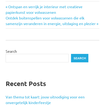
Previous
Post
Ontspan en verrijk je interieur met creatieve
Post:
papierkunst voor volwassenen
navigation
Next
Ontdek buitenspellen voor volwassenen die elk
Post:
samenzijn veranderen in energie, uitdaging en plezier
Search
SEARCH
Recent Posts
Van thema tot kaart: jouw uitnodiging voor een
onvergetelijk kinderfeestje